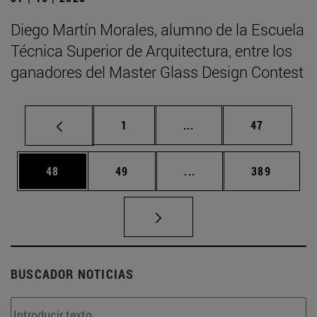
Diego Martín Morales, alumno de la Escuela
Técnica Superior de Arquitectura, entre los
ganadores del Master Glass Design Contest
Página
Páginas intermedias Us
Página
1
...
47
Página
Página
Páginas intermedias U
Página
48
49
...
389
BUSCADOR NOTICIAS