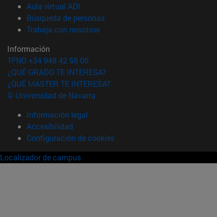
(abre en nueva ventana)
Aula virtual ADI
(abre en nueva ventana)
Búsqueda de personas
(abre en nueva ventana)
Trabaja con nosotros
Información
TFNO +34 948 42 56 00
¿QUÉ GRADO TE INTERESA?
¿QUÉ MÁSTER TE INTERESA?
© Universidad de Navarra
Información legal
Accesibilidad
Configuración de cookies
Localizador de campus