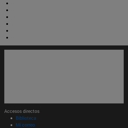
Accesos directos
(abre en nueva ventana)
Biblioteca
(abre en nueva ventana)
Mi correo