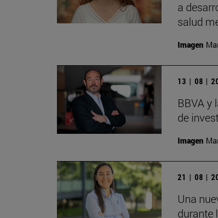
a desarr
salud me
Imagen
Man
13 | 08 | 
BBVA y l
de inves
Imagen
Man
21 | 08 | 
Una nuev
durante 