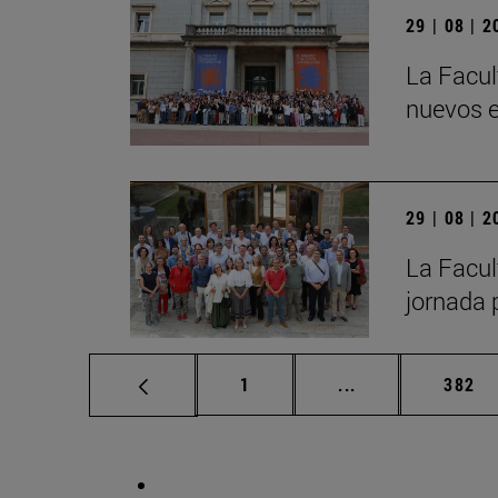
29 | 08 | 
La Facul
nuevos e
29 | 08 | 
La Facult
jornada 
Página
Páginas intermed
Págin
1
...
382