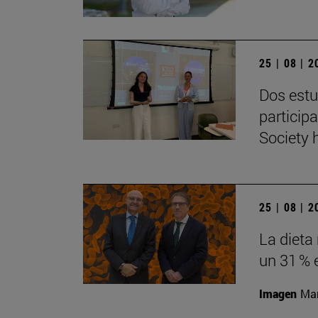
25 | 08 | 
Dos estu
particip
Society 
25 | 08 | 
La dieta
un 31 % 
Imagen
Man