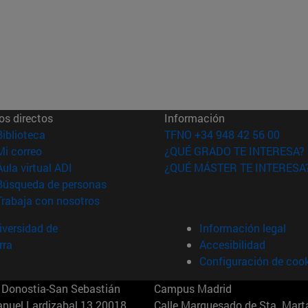
os directos
Información
(abre en nueva ventana)
Biblioteca
TFNO +34 948 42 56 00
(abre en nueva ventana)
Mi correo
¿QUÉ GRADO TE INTERESA?
(abre en nueva ventana)
Aula virtual ADI
¿QUÉ MÁSTER TE INTERESA
(abre en nueva ventana)
Búsqueda de personas
(abre en nueva ventana)
Trabaja con nosotros
versidad de
Información legal
rra
Accesibilidad
Configuración de coo
Donostia-San Sebastián
Campus Madrid
anuel Lardizabal 13 20018
Calle Marquesado de Sta. Marta