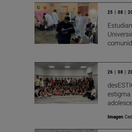
25 | 08 | 
Estudian
Universi
comunid
26 | 08 | 
desESTIG
estigma 
adolesce
Imagen
Ced