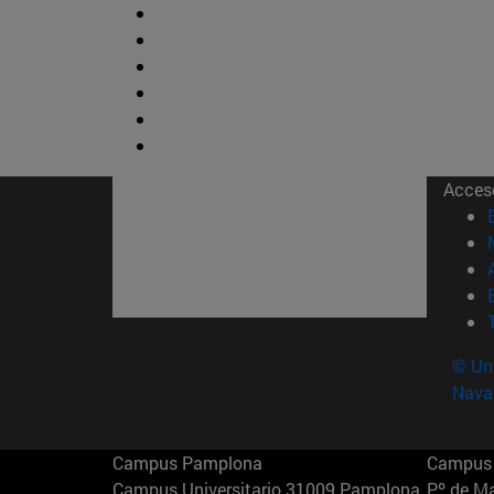
Acces
© Uni
Nava
Campus Pamplona
Campus 
Campus Universitario 31009 Pamplona
Pº de M