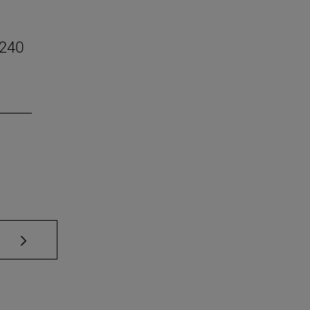
 240
Use TAB para desplazarse.