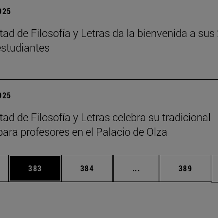
2025
tad de Filosofía y Letras da la bienvenida a sus
studiantes
2025
ad de Filosofía y Letras celebra su tradicional
para profesores en el Palacio de Olza
ias Use TAB para desplazarse.
a
Página
Página
Páginas intermedias 
Página
383
384
...
389