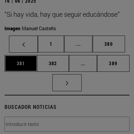
16 | 06 | 2025
“Si hay vida, hay que seguir educándose”
Imagen
Manuel Castells
Página
Páginas intermedias Us
Página
1
...
380
Página
Página
Páginas intermedias 
Página
381
382
...
389
BUSCADOR NOTICIAS