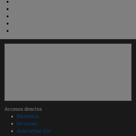
Accesos directos
(abre en nueva ventana)
Biblioteca
(abre en nueva ventana)
Mi correo
(abre en nueva ventana)
Aula virtual ADI