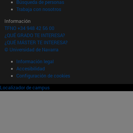
(abre en nueva ventana)
Búsqueda de personas
(abre en nueva ventana)
Trabaja con nosotros
Información
TFNO +34 948 42 56 00
¿QUÉ GRADO TE INTERESA?
¿QUÉ MÁSTER TE INTERESA?
© Universidad de Navarra
Información legal
Accesibilidad
Configuración de cookies
Localizador de campus