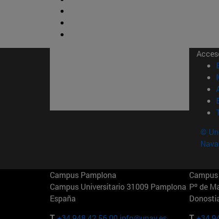
Acces
© Uni
Nava
Campus Pamplona
Campus 
Campus Universitario 31009 Pamplona
Pº de M
España
Donosti
T.
+34 948 42 56 00
info@unav.es
T.
+34 9