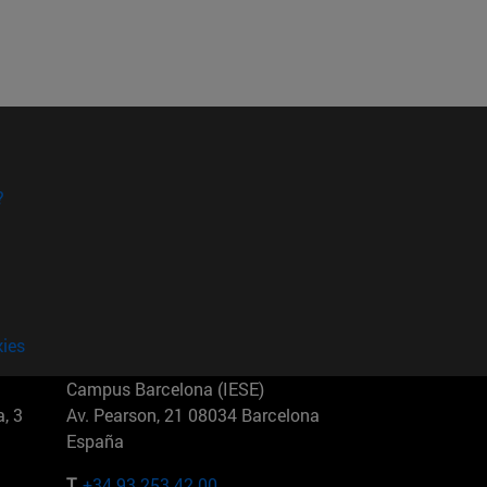
?
kies
Campus Barcelona (IESE)
, 3
Av. Pearson, 21 08034 Barcelona
España
T.
+34 93 253 42 00