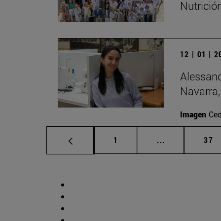
Nutrició
12 | 01 | 
Alessand
Navarra,
Imagen
Ced
Página
Páginas interm
Pág
1
...
37