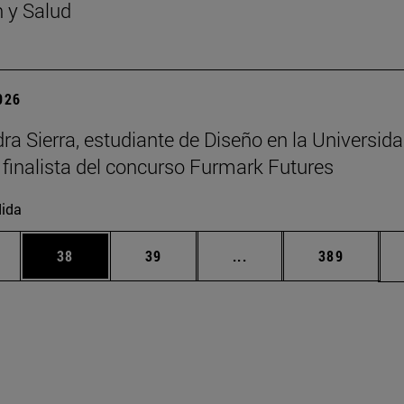
n y Salud
2026
ra Sierra, estudiante de Diseño en la Universid
 finalista del concurso Furmark Futures
ida
edias Use TAB para desplazarse.
ina
Página
Página
Páginas intermedias Us
Página
38
39
...
389