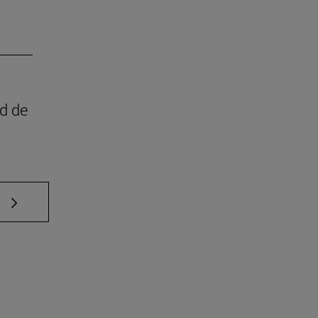
ad de
e TAB para desplazarse.