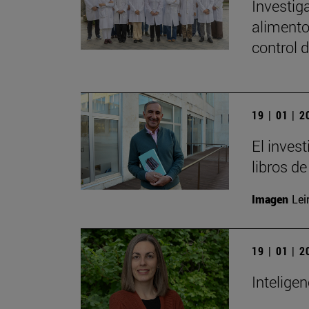
Investig
alimento
control 
19 | 01 | 
El inves
libros de
Imagen
Lei
19 | 01 | 
Inteligen