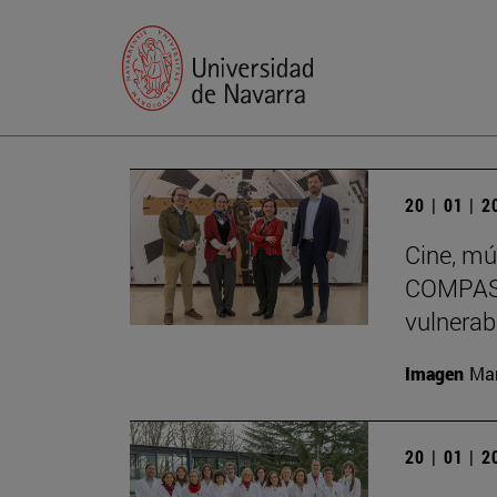
20 | 01 | 
Cine, mú
COMPASS
vulnerab
Imagen
Man
20 | 01 | 