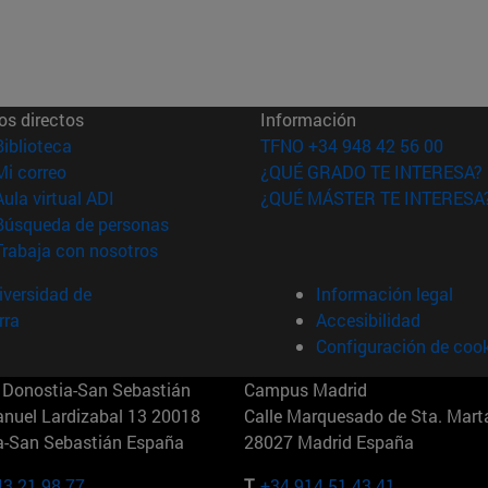
os directos
Información
(abre en nueva ventana)
Biblioteca
TFNO +34 948 42 56 00
(abre en nueva ventana)
Mi correo
¿QUÉ GRADO TE INTERESA?
(abre en nueva ventana)
Aula virtual ADI
¿QUÉ MÁSTER TE INTERESA
(abre en nueva ventana)
Búsqueda de personas
(abre en nueva ventana)
Trabaja con nosotros
versidad de
Información legal
rra
Accesibilidad
Configuración de coo
Donostia-San Sebastián
Campus Madrid
anuel Lardizabal 13 20018
Calle Marquesado de Sta. Marta
a-San Sebastián España
28027 Madrid España
43 21 98 77
T.
+34 914 51 43 41