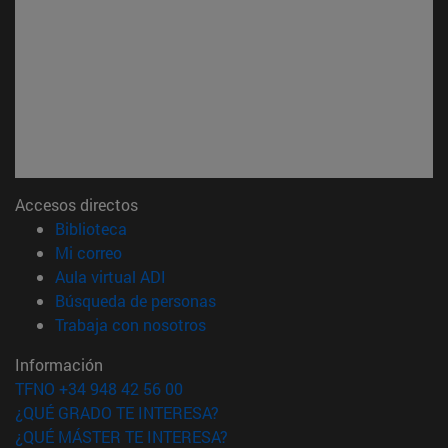
Accesos directos
(abre en nueva ventana)
Biblioteca
(abre en nueva ventana)
Mi correo
(abre en nueva ventana)
Aula virtual ADI
(abre en nueva ventana)
Búsqueda de personas
(abre en nueva ventana)
Trabaja con nosotros
Información
TFNO +34 948 42 56 00
¿QUÉ GRADO TE INTERESA?
¿QUÉ MÁSTER TE INTERESA?