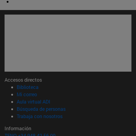
Accesos directos
(abre en nueva ventana)
Biblioteca
(abre en nueva ventana)
Mi correo
(abre en nueva ventana)
Aula virtual ADI
(abre en nueva ventana)
Búsqueda de personas
(abre en nueva ventana)
Trabaja con nosotros
Información
TFNO +34 948 42 56 00