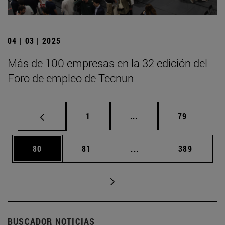
04 | 03 | 2025
Más de 100 empresas en la 32 edición del
Foro de empleo de Tecnun
Página
Páginas intermedias Us
Página
1
...
79
Página
Página
Páginas intermedias U
Página
80
81
...
389
BUSCADOR NOTICIAS