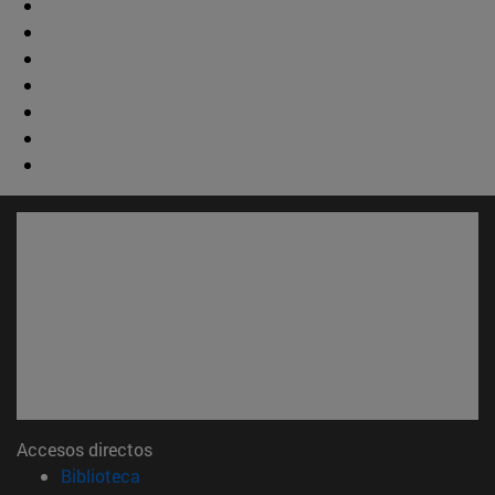
Accesos directos
(abre en nueva ventana)
Biblioteca