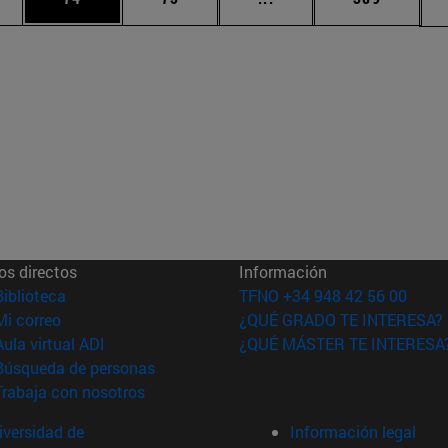
os directos
Información
(abre en nueva ventana)
Biblioteca
TFNO +34 948 42 56 00
(abre en nueva ventana)
Mi correo
¿QUÉ GRADO TE INTERESA?
(abre en nueva ventana)
Aula virtual ADI
¿QUÉ MÁSTER TE INTERESA
(abre en nueva ventana)
Búsqueda de personas
(abre en nueva ventana)
Trabaja con nosotros
versidad de
Información legal