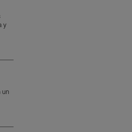
s
a y
n un