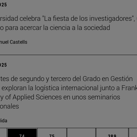
2025
sidad celebra "La fiesta de los investigadores",
o para acercar la ciencia a la sociedad
uel Castells
2025
tes de segundo y tercero del Grado en Gestión
exploran la logística internacional junto a Fran
ty of Applied Sciences en unos seminarios
ionales
ida
edias Use TAB para desplazarse.
ina
Página
Página
Páginas intermedias Us
Página
74
75
...
389