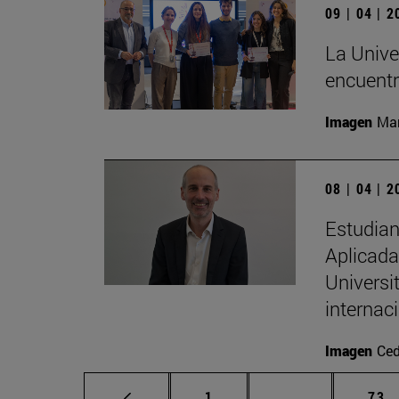
09 | 04 | 
La Univer
encuentr
Imagen
Man
08 | 04 | 
Estudian
Aplicada 
Universi
internac
Imagen
Ced
Página
Páginas interm
Pág
1
...
73