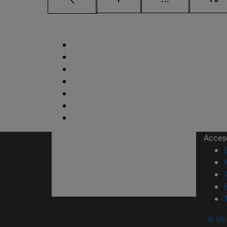
Acces
© Uni