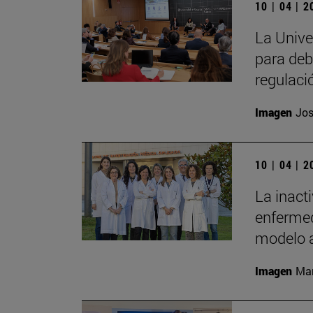
10 | 04 | 
La Unive
para deb
regulaci
Imagen
Jos
10 | 04 | 
La inact
enfermed
modelo 
Imagen
Man