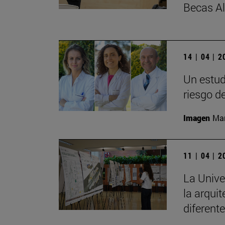
Becas A
14 | 04 | 
Un estud
riesgo d
Imagen
Man
11 | 04 | 
La Unive
la arqui
diferent