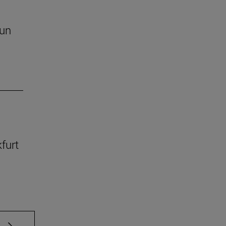
 un
kfurt
e TAB para desplazarse.