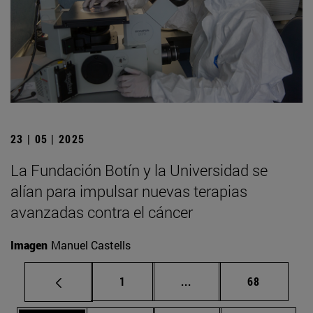
23 | 05 | 2025
La Fundación Botín y la Universidad se
alían para impulsar nuevas terapias
avanzadas contra el cáncer
Imagen
Manuel Castells
Página
Páginas intermedias Us
Página
1
...
68