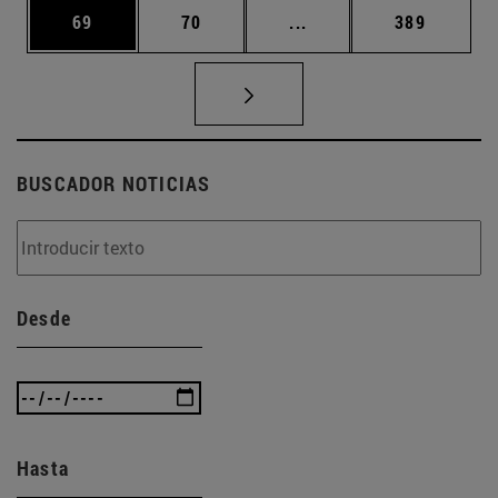
Página
Página
Páginas intermedias U
Página
69
70
...
389
BUSCADOR NOTICIAS
Desde
Hasta