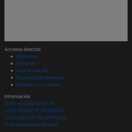
Accesos directos
(abre en nueva ventana)
Biblioteca
(abre en nueva ventana)
Mi correo
(abre en nueva ventana)
Aula virtual ADI
(abre en nueva ventana)
Búsqueda de personas
(abre en nueva ventana)
Trabaja con nosotros
Información
TFNO +34 948 42 56 00
¿QUÉ GRADO TE INTERESA?
¿QUÉ MÁSTER TE INTERESA?
© Universidad de Navarra