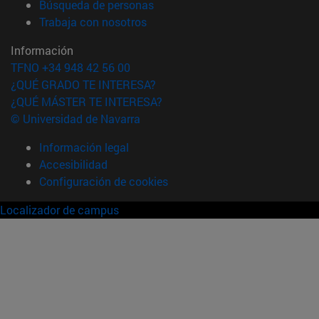
(abre en nueva ventana)
Búsqueda de personas
(abre en nueva ventana)
Trabaja con nosotros
Información
TFNO +34 948 42 56 00
¿QUÉ GRADO TE INTERESA?
¿QUÉ MÁSTER TE INTERESA?
© Universidad de Navarra
Información legal
Accesibilidad
Configuración de cookies
Localizador de campus