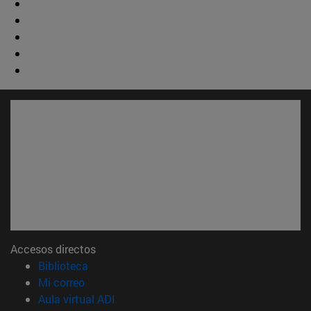
Accesos directos
(abre en nueva ventana)
Biblioteca
(abre en nueva ventana)
Mi correo
(abre en nueva ventana)
Aula virtual ADI