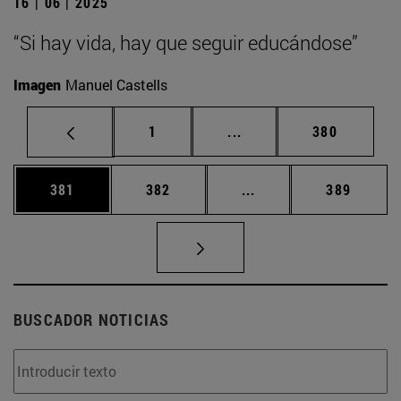
16 | 06 | 2025
“Si hay vida, hay que seguir educándose”
Imagen
Manuel Castells
Página
Páginas intermedias Us
Página
1
...
380
Página
Página
Páginas intermedias 
Página
381
382
...
389
BUSCADOR NOTICIAS