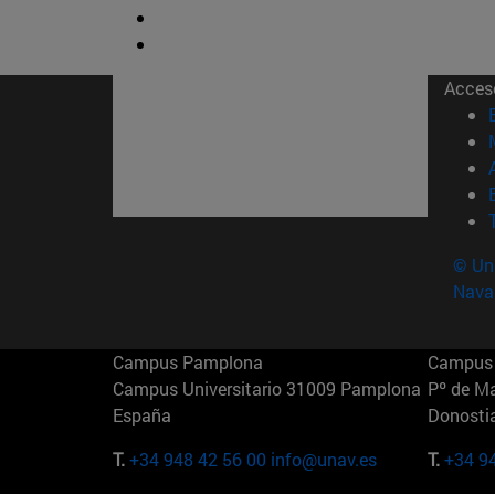
Acces
© Uni
Nava
Campus Pamplona
Campus 
Campus Universitario 31009 Pamplona
Pº de M
España
Donosti
T.
+34 948 42 56 00
info@unav.es
T.
+34 9