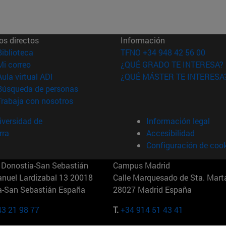
os directos
Información
(abre en nueva ventana)
Biblioteca
TFNO +34 948 42 56 00
(abre en nueva ventana)
Mi correo
¿QUÉ GRADO TE INTERESA?
(abre en nueva ventana)
Aula virtual ADI
¿QUÉ MÁSTER TE INTERESA
(abre en nueva ventana)
Búsqueda de personas
(abre en nueva ventana)
Trabaja con nosotros
versidad de
Información legal
rra
Accesibilidad
Configuración de coo
Donostia-San Sebastián
Campus Madrid
anuel Lardizabal 13 20018
Calle Marquesado de Sta. Marta
a-San Sebastián España
28027 Madrid España
43 21 98 77
T.
+34 914 51 43 41