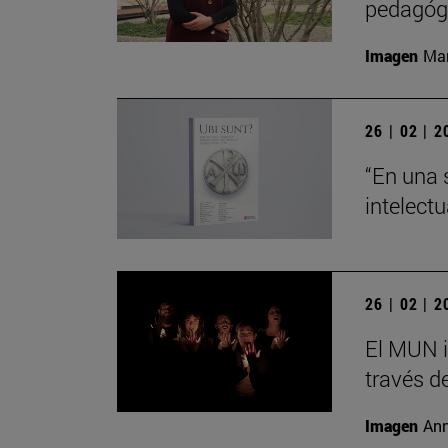
pedagógi
Imagen
Man
26 | 02 | 
“En una 
intelect
26 | 02 | 
El MUN i
través de
Imagen
Ann