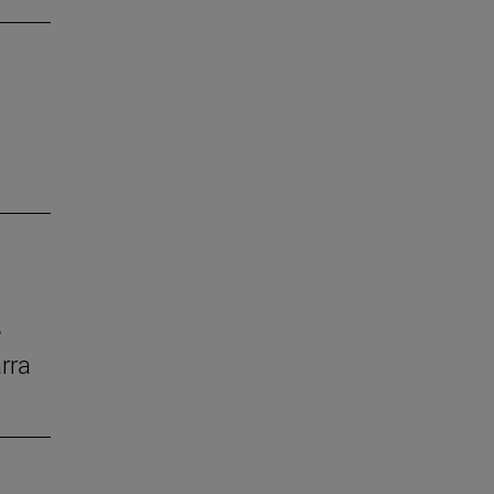
e
rra