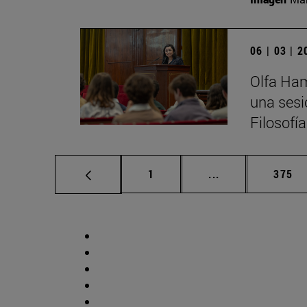
06 | 03 | 
Olfa Ham
una sesi
Filosofí
Página
Páginas intermed
Págin
1
...
375