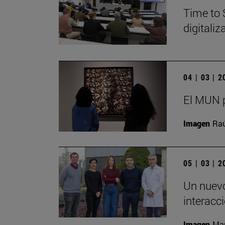
Time to 
digitali
04 | 03 | 
El MUN p
Imagen
Raú
05 | 03 | 
Un nuevo
interacc
Imagen
Man