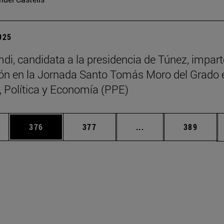
2025
di, candidata a la presidencia de Túnez, impart
ón en la Jornada Santo Tomás Moro del Grado 
a, Política y Economía (PPE)
ias Use TAB para desplazarse.
a
Página
Página
Páginas intermedias 
Página
376
377
...
389