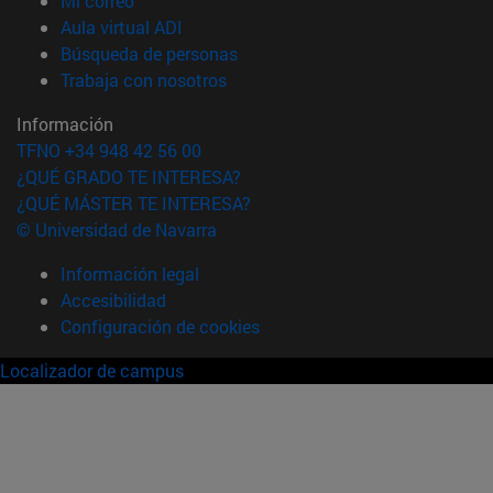
Mi correo
(abre en nueva ventana)
Aula virtual ADI
(abre en nueva ventana)
Búsqueda de personas
(abre en nueva ventana)
Trabaja con nosotros
Información
TFNO +34 948 42 56 00
¿QUÉ GRADO TE INTERESA?
¿QUÉ MÁSTER TE INTERESA?
© Universidad de Navarra
Información legal
Accesibilidad
Configuración de cookies
Localizador de campus