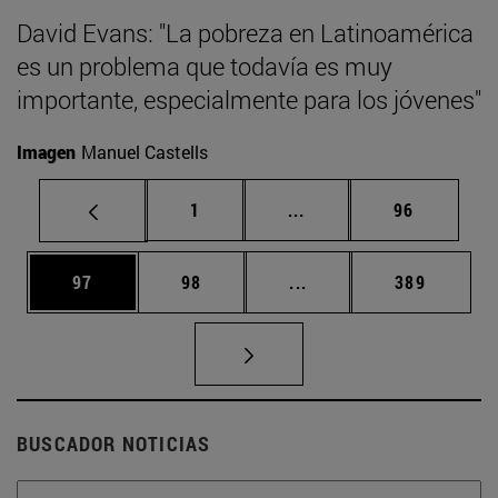
David Evans: "La pobreza en Latinoamérica
es un problema que todavía es muy
importante, especialmente para los jóvenes"
Imagen
Manuel Castells
Página
Páginas intermedias Us
Página
1
...
96
Página
Página
Páginas intermedias U
Página
97
98
...
389
BUSCADOR NOTICIAS