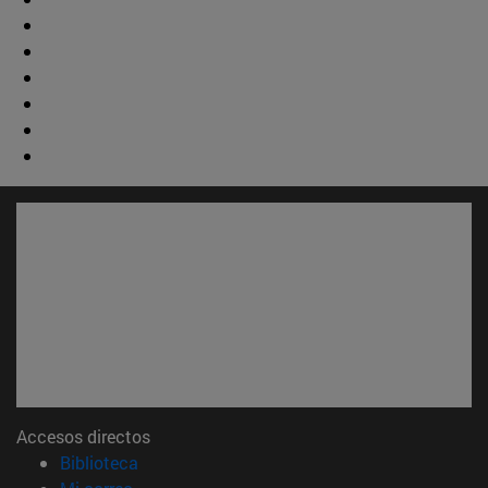
Accesos directos
(abre en nueva ventana)
Biblioteca
(abre en nueva ventana)