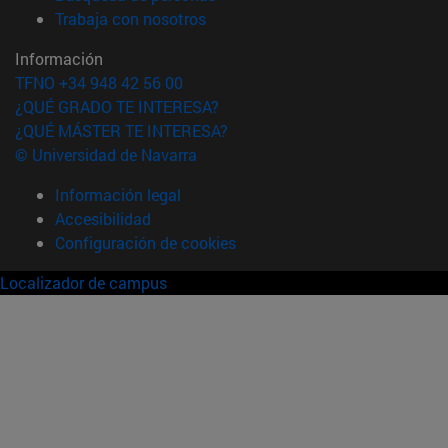
(abre en nueva ventana)
Trabaja con nosotros
Información
TFNO +34 948 42 56 00
¿QUÉ GRADO TE INTERESA?
¿QUÉ MÁSTER TE INTERESA?
© Universidad de Navarra
Información legal
Accesibilidad
Configuración de cookies
Localizador de campus