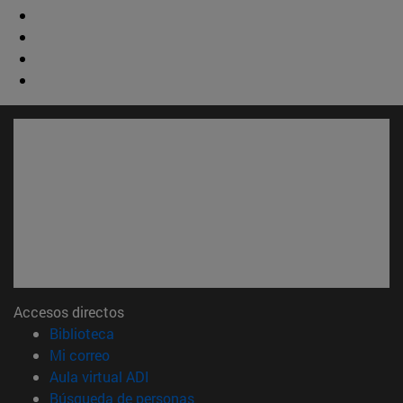
Accesos directos
(abre en nueva ventana)
Biblioteca
(abre en nueva ventana)
Mi correo
(abre en nueva ventana)
Aula virtual ADI
(abre en nueva ventana)
Búsqueda de personas