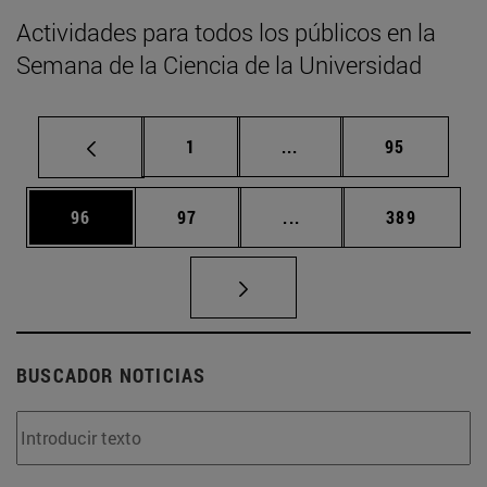
Actividades para todos los públicos en la
Semana de la Ciencia de la Universidad
Página
Páginas intermedias Us
Página
1
...
95
Página
Página
Páginas intermedias U
Página
96
97
...
389
BUSCADOR NOTICIAS