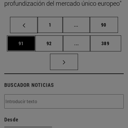
profundización del mercado único europeo"
Página
Páginas intermedias Us
Página
1
...
90
Página
Página
Páginas intermedias U
Página
91
92
...
389
BUSCADOR NOTICIAS
Desde