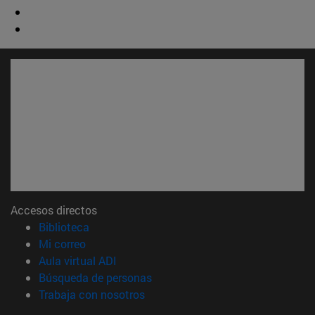
Accesos directos
(abre en nueva ventana)
Biblioteca
(abre en nueva ventana)
Mi correo
(abre en nueva ventana)
Aula virtual ADI
(abre en nueva ventana)
Búsqueda de personas
(abre en nueva ventana)
Trabaja con nosotros