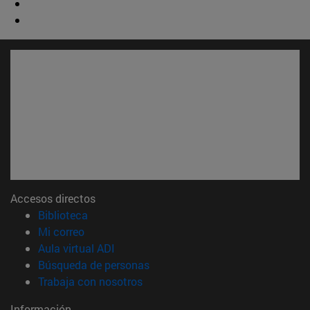
Accesos directos
(abre en nueva ventana)
Biblioteca
(abre en nueva ventana)
Mi correo
(abre en nueva ventana)
Aula virtual ADI
(abre en nueva ventana)
Búsqueda de personas
(abre en nueva ventana)
Trabaja con nosotros
Información