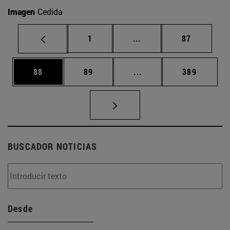
Imagen
Cedida
Página
Páginas intermedias Us
Página
1
...
87
Página
Página
Páginas intermedias U
Página
88
89
...
389
BUSCADOR NOTICIAS
Desde