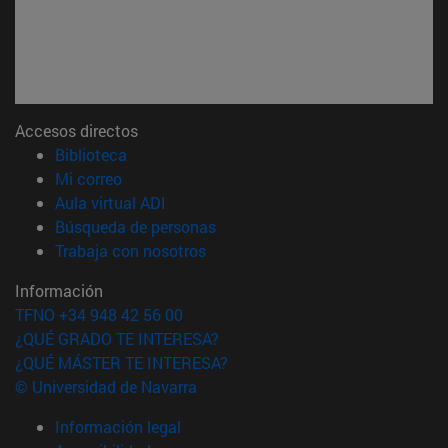
Accesos directos
(abre en nueva ventana)
Biblioteca
(abre en nueva ventana)
Mi correo
(abre en nueva ventana)
Aula virtual ADI
(abre en nueva ventana)
Búsqueda de personas
(abre en nueva ventana)
Trabaja con nosotros
Información
TFNO +34 948 42 56 00
¿QUÉ GRADO TE INTERESA?
¿QUÉ MÁSTER TE INTERESA?
© Universidad de Navarra
Información legal