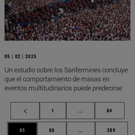
05 | 02 | 2025
Un estudio sobre los Sanfermines concluye
que el comportamiento de masas en
eventos multitudinarios puede predecirse
Página
Páginas intermedias Us
Página
1
...
84
Página
Página
Páginas intermedias U
Página
85
86
...
389