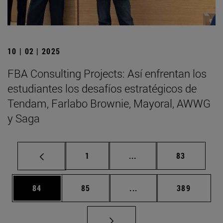
10 | 02 | 2025
FBA Consulting Projects: Así enfrentan los
estudiantes los desafíos estratégicos de
Tendam, Farlabo Brownie, Mayoral, AWWG
y Saga
Página
Páginas intermedias Us
Página
1
...
83
Página
Página
Páginas intermedias U
Página
84
85
...
389