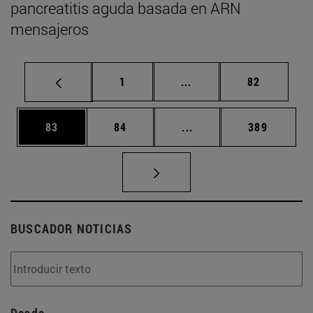
pancreatitis aguda basada en ARN
mensajeros
Página
Páginas intermedias Us
Página
1
...
82
Página
Página
Páginas intermedias U
Página
83
84
...
389
BUSCADOR NOTICIAS
Desde