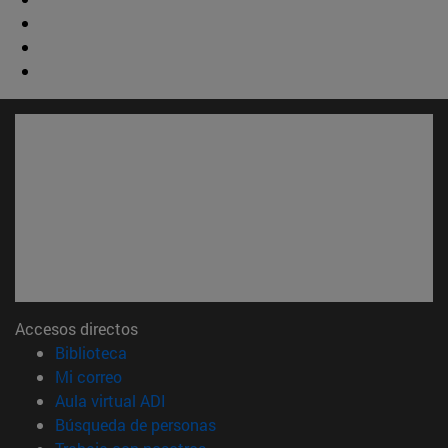
Accesos directos
(abre en nueva ventana)
Biblioteca
(abre en nueva ventana)
Mi correo
(abre en nueva ventana)
Aula virtual ADI
(abre en nueva ventana)
Búsqueda de personas
(abre en nueva ventana)