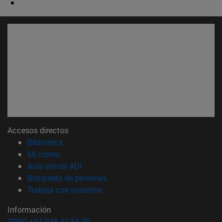
Accesos directos
(abre en nueva ventana)
Biblioteca
(abre en nueva ventana)
Mi correo
(abre en nueva ventana)
Aula virtual ADI
(abre en nueva ventana)
Búsqueda de personas
(abre en nueva ventana)
Trabaja con nosotros
Información
TFNO +34 948 42 56 00