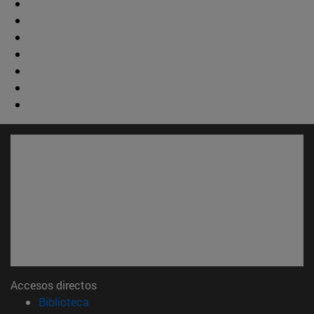
Accesos directos
(abre en nueva ventana)
Biblioteca