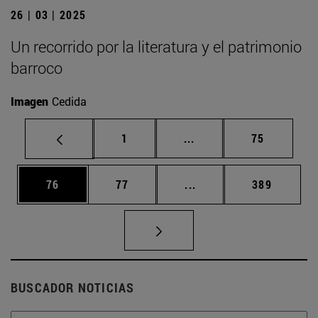
26 | 03 | 2025
Un recorrido por la literatura y el patrimonio
barroco
Imagen
Cedida
Página
Páginas intermedias Us
Página
1
...
75
Página
Página
Páginas intermedias U
Página
76
77
...
389
BUSCADOR NOTICIAS