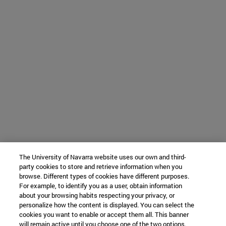
The University of Navarra website uses our own and third-
party cookies to store and retrieve information when you
browse. Different types of cookies have different purposes.
For example, to identify you as a user, obtain information
about your browsing habits respecting your privacy, or
personalize how the content is displayed. You can select the
cookies you want to enable or accept them all. This banner
will remain active until you choose one of the two options.