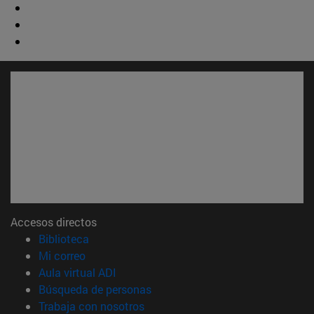
Accesos directos
(abre en nueva ventana)
Biblioteca
(abre en nueva ventana)
Mi correo
(abre en nueva ventana)
Aula virtual ADI
(abre en nueva ventana)
Búsqueda de personas
(abre en nueva ventana)
Trabaja con nosotros