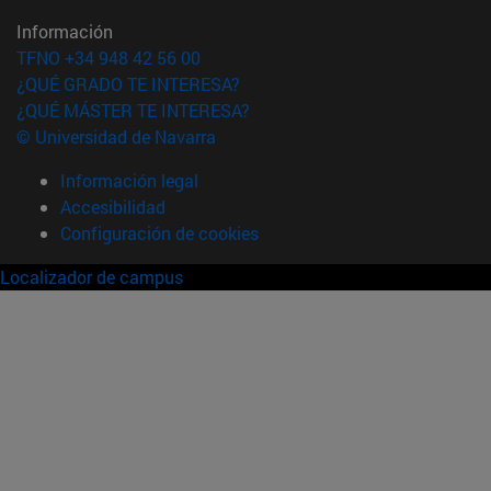
Información
TFNO +34 948 42 56 00
¿QUÉ GRADO TE INTERESA?
¿QUÉ MÁSTER TE INTERESA?
© Universidad de Navarra
Información legal
Accesibilidad
Configuración de cookies
Localizador de campus