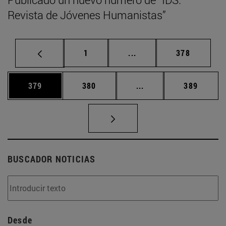
Revista de Jóvenes Humanistas”
Página
Páginas intermedias Us
Página
1
...
378
Página
Página
Páginas intermedias 
Página
379
380
...
389
BUSCADOR NOTICIAS
Desde