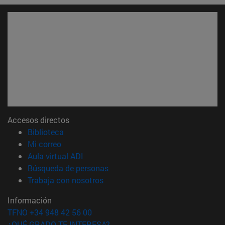
Accesos directos
(abre en nueva ventana)
Biblioteca
(abre en nueva ventana)
Mi correo
(abre en nueva ventana)
Aula virtual ADI
(abre en nueva ventana)
Búsqueda de personas
(abre en nueva ventana)
Trabaja con nosotros
Información
TFNO +34 948 42 56 00
¿QUÉ GRADO TE INTERESA?