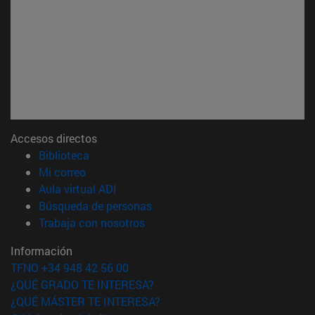
Accesos directos
(abre en nueva ventana)
Biblioteca
(abre en nueva ventana)
Mi correo
(abre en nueva ventana)
Aula virtual ADI
(abre en nueva ventana)
Búsqueda de personas
(abre en nueva ventana)
Trabaja con nosotros
Información
TFNO +34 948 42 56 00
¿QUÉ GRADO TE INTERESA?
¿QUÉ MÁSTER TE INTERESA?