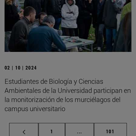
02 | 10 | 2024
Estudiantes de Biología y Ciencias
Ambientales de la Universidad participan en
la monitorización de los murciélagos del
campus universitario
Página
Páginas intermedias Us
Página
1
...
101