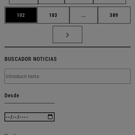
Página
Página
Páginas intermedias 
Página
102
103
...
389
BUSCADOR NOTICIAS
Desde