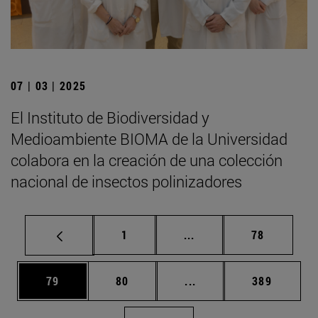
07 | 03 | 2025
El Instituto de Biodiversidad y
Medioambiente BIOMA de la Universidad
colabora en la creación de una colección
nacional de insectos polinizadores
Página
Páginas intermedias Us
Página
1
...
78
Página
Página
Páginas intermedias U
Página
79
80
...
389