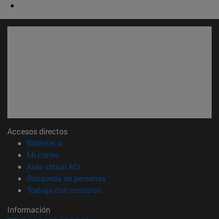
Accesos directos
(abre en nueva ventana)
Biblioteca
(abre en nueva ventana)
Mi correo
(abre en nueva ventana)
Aula virtual ADI
(abre en nueva ventana)
Búsqueda de personas
(abre en nueva ventana)
Trabaja con nosotros
Información