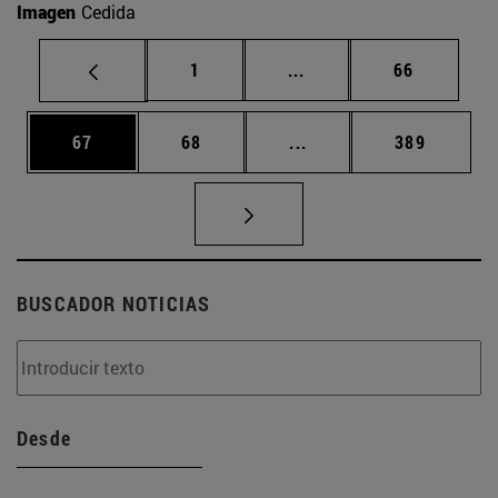
Imagen
Cedida
Página
Páginas intermedias Us
Página
1
...
66
Página
Página
Páginas intermedias U
Página
67
68
...
389
BUSCADOR NOTICIAS
Desde