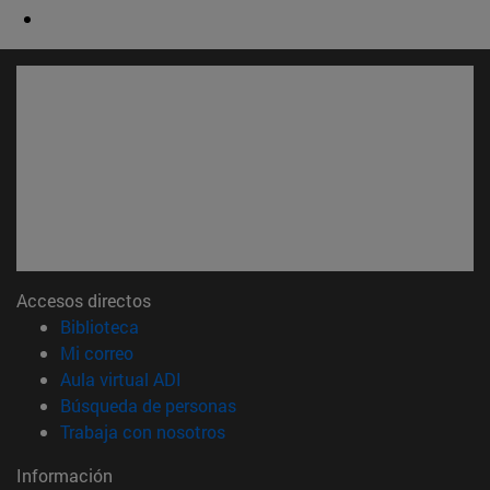
Accesos directos
(abre en nueva ventana)
Biblioteca
(abre en nueva ventana)
Mi correo
(abre en nueva ventana)
Aula virtual ADI
(abre en nueva ventana)
Búsqueda de personas
(abre en nueva ventana)
Trabaja con nosotros
Información