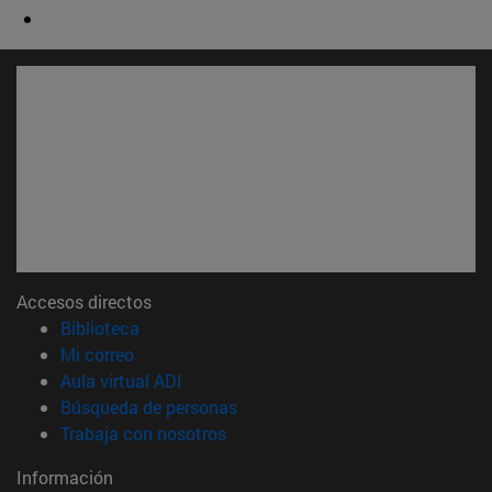
Accesos directos
(abre en nueva ventana)
Biblioteca
(abre en nueva ventana)
Mi correo
(abre en nueva ventana)
Aula virtual ADI
(abre en nueva ventana)
Búsqueda de personas
(abre en nueva ventana)
Trabaja con nosotros
Información