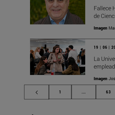
Fallece 
de Cienc
Imagen
Man
19 | 06 | 
La Unive
emplead
Imagen
Jos
Página
Páginas interm
Pág
1
...
63