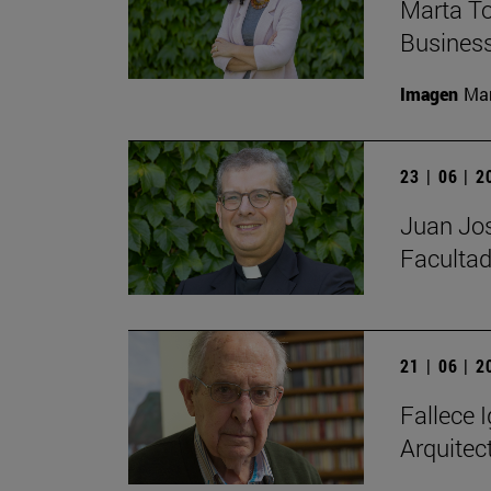
Marta To
Busines
Imagen
Man
23 | 06 | 
Juan Jos
Facultad
21 | 06 | 
Fallece I
Arquitec