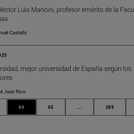
Héctor Luis Mancini, profesor emérito de la Facu
ias
uel Castells
2025
rsidad, mejor universidad de España según los
ores
é Juan Rico
edias Use TAB para desplazarse.
ina
Página
Página
Páginas intermedias Us
Página
64
65
...
389