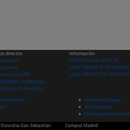
os directos
Información
(abre en nueva ventana)
Biblioteca
TFNO +34 948 42 56 00
(abre en nueva ventana)
Mi correo
¿QUÉ GRADO TE INTERESA?
(abre en nueva ventana)
Aula virtual ADI
¿QUÉ MÁSTER TE INTERESA
(abre en nueva ventana)
Búsqueda de personas
(abre en nueva ventana)
Trabaja con nosotros
versidad de
Información legal
rra
Accesibilidad
Configuración de coo
Donostia-San Sebastián
Campus Madrid