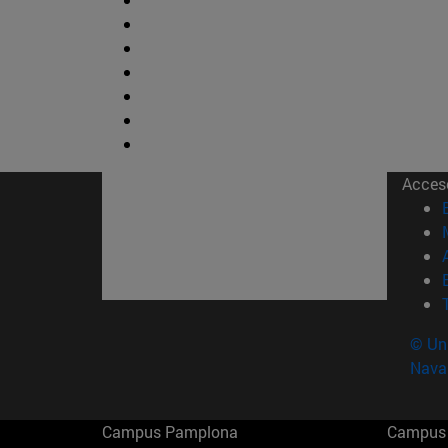
Acces
© Uni
Nava
Campus Pamplona
Campus 