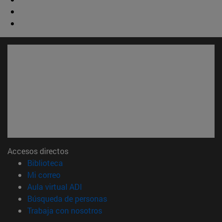
Accesos directos
(abre en nueva ventana)
Biblioteca
(abre en nueva ventana)
Mi correo
(abre en nueva ventana)
Aula virtual ADI
(abre en nueva ventana)
Búsqueda de personas
(abre en nueva ventana)
Trabaja con nosotros