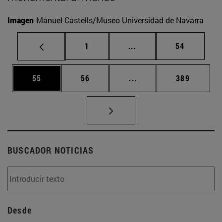
Imagen
Manuel Castells/Museo Universidad de Navarra
Página
Páginas intermedias Us
Página
1
...
54
Página
Página
Páginas intermedias U
Página
55
56
...
389
BUSCADOR NOTICIAS
Desde