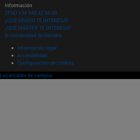
Información
TFNO +34 948 42 56 00
¿QUÉ GRADO TE INTERESA?
¿QUÉ MÁSTER TE INTERESA?
© Universidad de Navarra
Información legal
Accesibilidad
Configuración de cookies
Localizador de campus