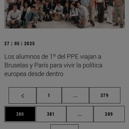
27 | 05 | 2025
Los alumnos de 1º del PPE viajan a
Bruselas y París para vivir la política
europea desde dentro
Página
Páginas intermedias Us
Página
1
...
379
Página
Página
Páginas intermedias 
Página
380
381
...
389