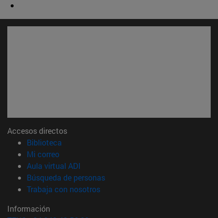
Accesos directos
(abre en nueva ventana)
Biblioteca
(abre en nueva ventana)
Mi correo
(abre en nueva ventana)
Aula virtual ADI
(abre en nueva ventana)
Búsqueda de personas
(abre en nueva ventana)
Trabaja con nosotros
Información