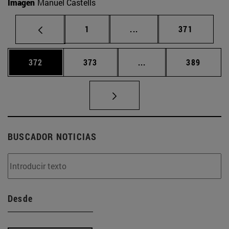
Imagen
Manuel Castells
Página
Páginas intermedias Us
Página
1
...
371
Página
Página
Páginas intermedias 
Página
372
373
...
389
BUSCADOR NOTICIAS
Desde