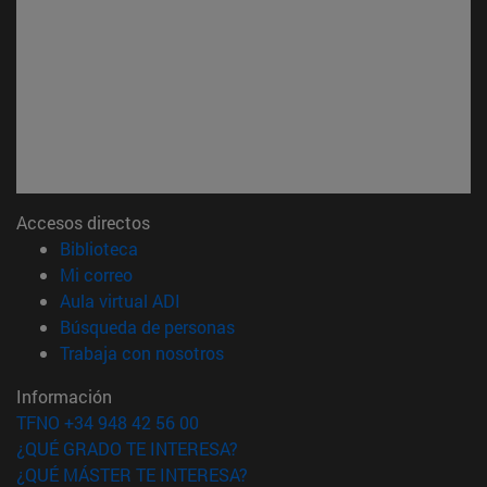
Accesos directos
(abre en nueva ventana)
Biblioteca
(abre en nueva ventana)
Mi correo
(abre en nueva ventana)
Aula virtual ADI
(abre en nueva ventana)
Búsqueda de personas
(abre en nueva ventana)
Trabaja con nosotros
Información
TFNO +34 948 42 56 00
¿QUÉ GRADO TE INTERESA?
¿QUÉ MÁSTER TE INTERESA?