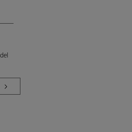
del
e TAB para desplazarse.