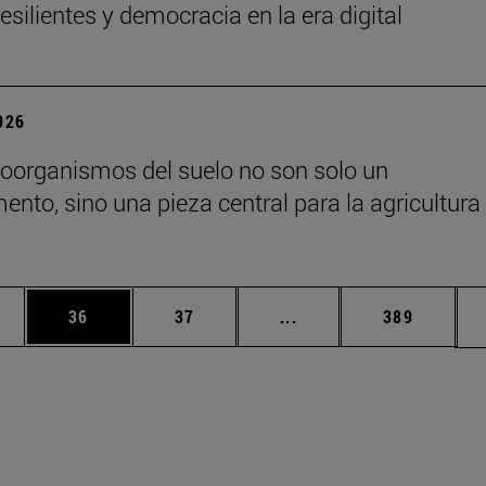
esilientes y democracia en la era digital
2026
oorganismos del suelo no son solo un
nto, sino una pieza central para la agricultura 
edias Use TAB para desplazarse.
ina
Página
Página
Páginas intermedias Us
Página
36
37
...
389