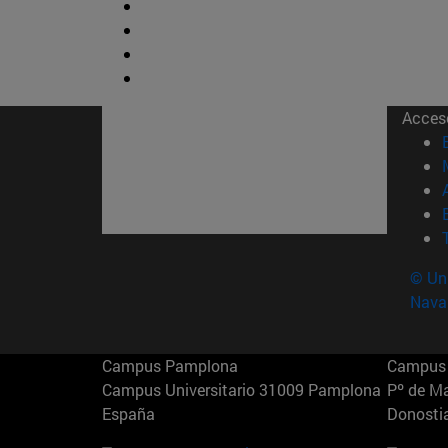
Acces
© Uni
Nava
Campus Pamplona
Campus 
Campus Universitario 31009 Pamplona
Pº de M
España
Donosti