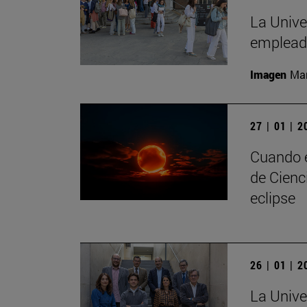
La Unive
empleado
Imagen
Man
27 | 01 | 
Cuando e
de Cienc
eclipse
26 | 01 | 
La Unive