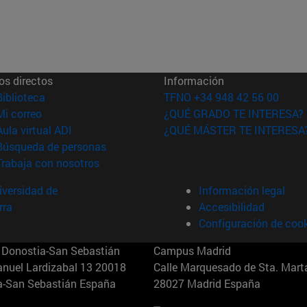
os directos
Información
(abre en nueva ventana)
Biblioteca
TFNO +34 948 42 56 00
(abre en nueva ventana)
Mi correo
¿QUÉ GRADO TE INTERESA?
(abre en nueva ventana)
Aula virtual ADI
¿QUÉ MÁSTER TE INTERESA
(abre en nueva ventana)
Búsqueda de personas
(abre en nueva ventana)
Trabaja con nosotros
versidad de
Información legal
rra
Accesibilidad
Configuración de coo
Donostia-San Sebastián
Campus Madrid
anuel Lardizabal 13 20018
Calle Marquesado de Sta. Marta
a-San Sebastián España
28027 Madrid España