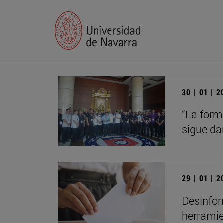
30 | 01 | 
“La form
sigue da
29 | 01 | 
Desinfor
herrami