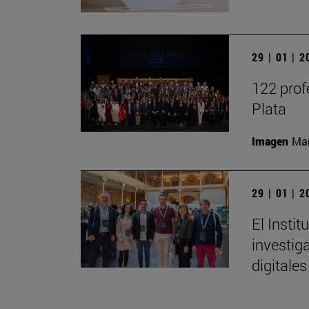
29 | 01 | 
122 prof
Plata
Imagen
Man
29 | 01 | 
El Insti
investig
digitales