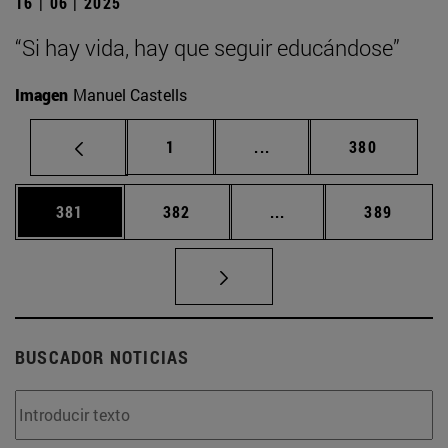
16 | 06 | 2025
“Si hay vida, hay que seguir educándose”
Imagen
Manuel Castells
Página
Páginas intermedias Us
Página
1
...
380
Página
Página
Páginas intermedias 
Página
381
382
...
389
BUSCADOR NOTICIAS