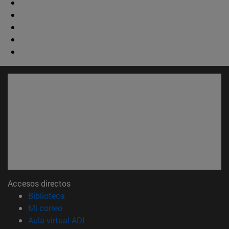
Accesos directos
(abre en nueva ventana)
Biblioteca
(abre en nueva ventana)
Mi correo
(abre en nueva ventana)
Aula virtual ADI