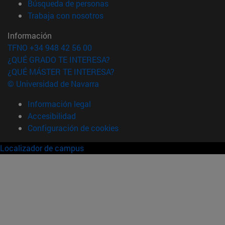
(abre en nueva ventana)
Búsqueda de personas
(abre en nueva ventana)
Trabaja con nosotros
Información
TFNO +34 948 42 56 00
¿QUÉ GRADO TE INTERESA?
¿QUÉ MÁSTER TE INTERESA?
© Universidad de Navarra
Información legal
Accesibilidad
Configuración de cookies
Localizador de campus