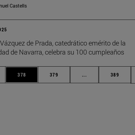
uel Castells
2025
 Vázquez de Prada, catedrático emérito de la
dad de Navarra, celebra su 100 cumpleaños
ias Use TAB para desplazarse.
a
Página
Página
Páginas intermedias 
Página
378
379
...
389