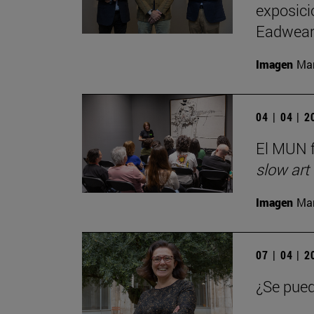
exposici
Eadwear
Imagen
Man
04 | 04 | 
El MUN f
slow art
Imagen
Man
07 | 04 | 
¿Se pued