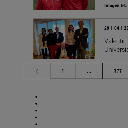
Imagen
Man
29 | 04 | 
Valentín
Universi
Página
Páginas intermed
Págin
1
...
377