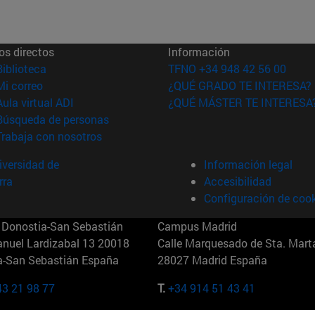
os directos
Información
(abre en nueva ventana)
Biblioteca
TFNO +34 948 42 56 00
(abre en nueva ventana)
Mi correo
¿QUÉ GRADO TE INTERESA?
(abre en nueva ventana)
Aula virtual ADI
¿QUÉ MÁSTER TE INTERESA
(abre en nueva ventana)
Búsqueda de personas
(abre en nueva ventana)
Trabaja con nosotros
versidad de
Información legal
rra
Accesibilidad
Configuración de coo
Donostia-San Sebastián
Campus Madrid
anuel Lardizabal 13 20018
Calle Marquesado de Sta. Marta
a-San Sebastián España
28027 Madrid España
43 21 98 77
T.
+34 914 51 43 41