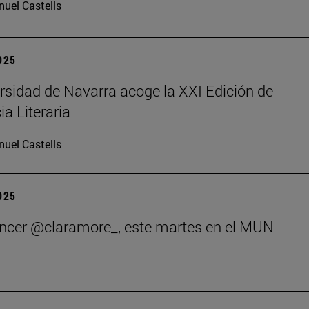
uel Castells
2025
rsidad de Navarra acoge la XXI Edición de
ia Literaria
uel Castells
2025
encer @claramore_, este martes en el MUN