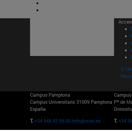
Acces
© Uni
Nava
Campus Pamplona
Campus 
Campus Universitario 31009 Pamplona
Pº de M
España
Donosti
T.
+34 948 42 56 00
info@unav.es
T.
+34 9