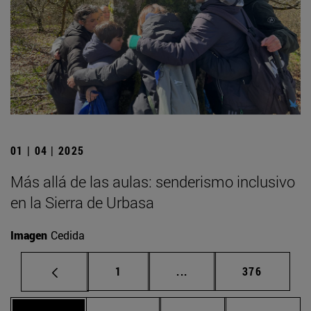
01 | 04 | 2025
Más allá de las aulas: senderismo inclusivo
en la Sierra de Urbasa
Imagen
Cedida
Página
Páginas intermedias Us
Página
1
...
376