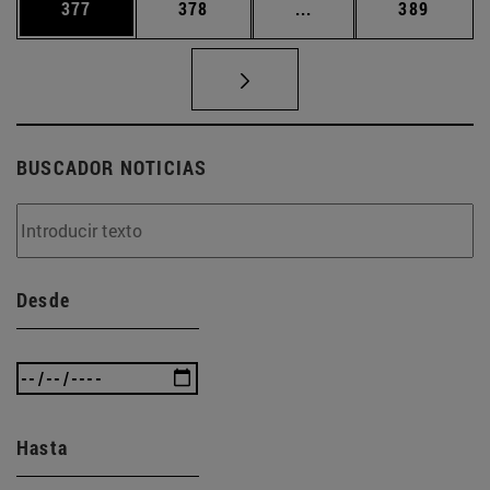
Página
Página
Páginas intermedias 
Página
377
378
...
389
BUSCADOR NOTICIAS
Desde
Hasta