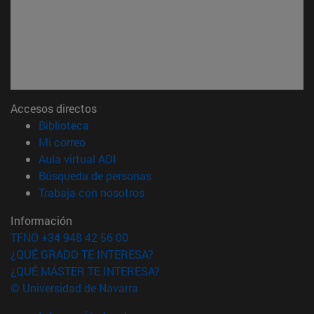
Accesos directos
(abre en nueva ventana)
Biblioteca
(abre en nueva ventana)
Mi correo
(abre en nueva ventana)
Aula virtual ADI
(abre en nueva ventana)
Búsqueda de personas
(abre en nueva ventana)
Trabaja con nosotros
Información
TFNO +34 948 42 56 00
¿QUÉ GRADO TE INTERESA?
¿QUÉ MÁSTER TE INTERESA?
© Universidad de Navarra