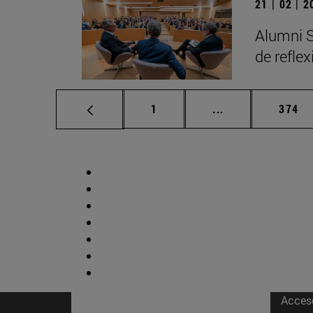
21 | 02 | 
Alumni S
de refle
Página
Páginas intermed
Págin
1
...
374
Acces