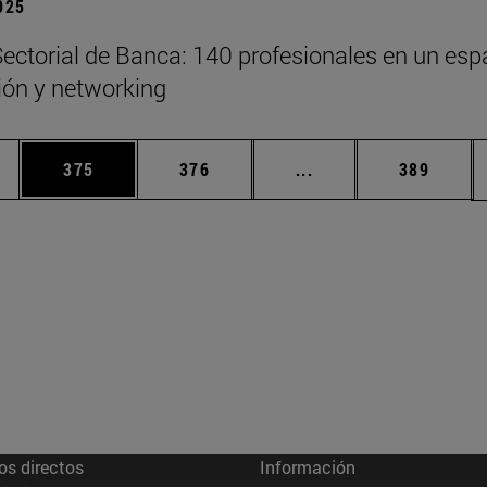
2025
ectorial de Banca: 140 profesionales en un esp
xión y networking
ias Use TAB para desplazarse.
a
Página
Página
Páginas intermedias 
Página
375
376
...
389
os directos
Información