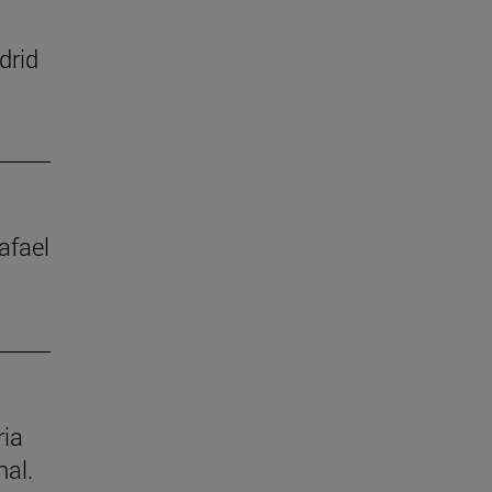
drid
afael
ria
nal.