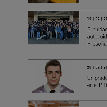
19 | 02 | 
El cuida
autocuid
Filosofí
20 | 02 | 
Un gradu
en el PIR