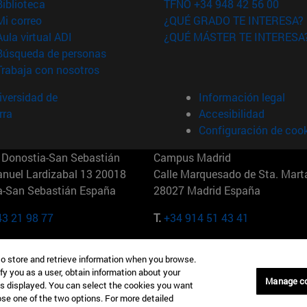
(abre en nueva ventana)
Biblioteca
TFNO +34 948 42 56 00
(abre en nueva ventana)
Mi correo
¿QUÉ GRADO TE INTERESA?
(abre en nueva ventana)
Aula virtual ADI
¿QUÉ MÁSTER TE INTERESA
(abre en nueva ventana)
Búsqueda de personas
(abre en nueva ventana)
Trabaja con nosotros
versidad de
Información legal
rra
Accesibilidad
Configuración de coo
Donostia-San Sebastián
Campus Madrid
anuel Lardizabal 13 20018
Calle Marquesado de Sta. Marta
a-San Sebastián España
28027 Madrid España
43 21 98 77
T.
+34 914 51 43 41
Nueva York (IESE)
Campus Munich (IESE)
to store and retrieve information when you browse.
7th St 10019-2201 Nueva York
Maria-Theresia-Straße 15 8167
fy you as a user, obtain information about your
Múnich Alemania
Manage c
is displayed. You can select the cookies you want
oose one of the two options. For more detailed
6 346 8850
T.
+49 89 24209790