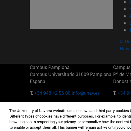
© Uni
Nava
Campus Pamplona
Campus 
Campus Universitario 31009 Pamplona
Pº de M
España
Donosti
T.
+34 948 42 56 00
info@unav.es
T.
+34 9
Campus Madrid (IESE)
Campus 
The University of Navarra website uses our own and third-party cookies 
Camino del Cerro Águila 3 28023
165 W 5
Different types of cookies have different purposes. For example, to identi
Madrid España
EE.UU
browsing habits respecting your privacy, or personalize how the content 
to enable or accept them all. This banner will remain active until you ch
T.
+34 912 11 30 00
T.
+1 64