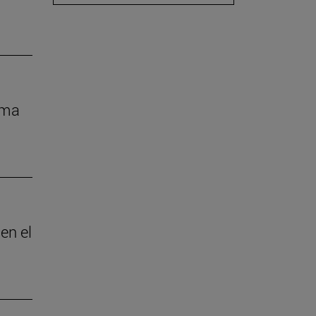
rma
en el