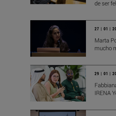
de ser fe
27 | 01 | 
Marta Po
mucho má
29 | 01 | 
Fabbiana
IRENA Y