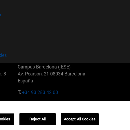
?
kies
Campus Barcelona (IESE)
, 3
Av. Pearson, 21 08034 Barcelona
España
T.
+34 93 253 42 00
Campus Sao Paulo (IESE)
5
Rua Martiniano de Carvalho, 573
01321001 Bela Vista Brasil
ookies
Reject All
Accept All Cookies
T.
+55 11 3177-8300