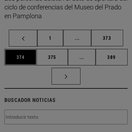
ciclo de conferencias del Museo del Prado
en Pamplona
Página
Páginas intermedias Us
Página
1
...
373
Página
Página
Páginas intermedias 
Página
374
375
...
389
BUSCADOR NOTICIAS