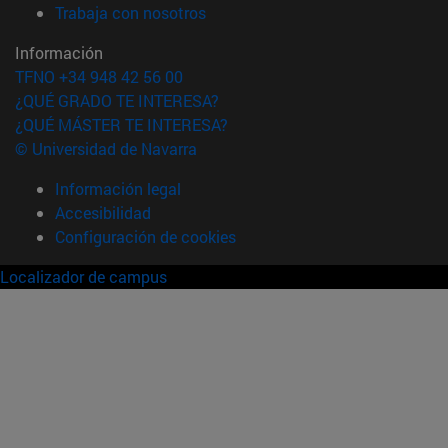
(abre en nueva ventana)
Trabaja con nosotros
Información
TFNO +34 948 42 56 00
¿QUÉ GRADO TE INTERESA?
¿QUÉ MÁSTER TE INTERESA?
© Universidad de Navarra
Información legal
Accesibilidad
Configuración de cookies
Localizador de campus