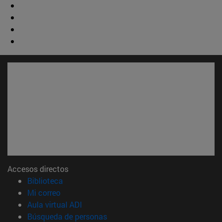
Accesos directos
(abre en nueva ventana)
Biblioteca
(abre en nueva ventana)
Mi correo
(abre en nueva ventana)
Aula virtual ADI
(abre en nueva ventana)
Búsqueda de personas