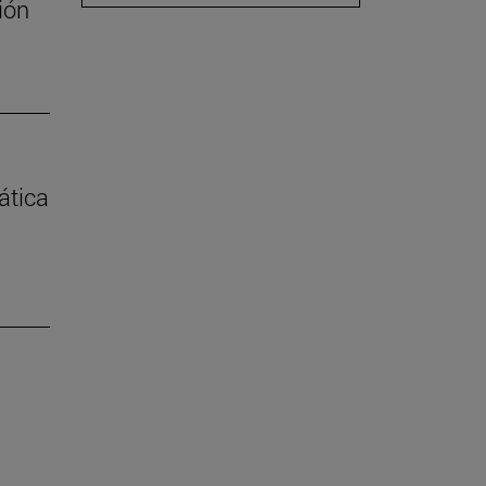
ión
ática