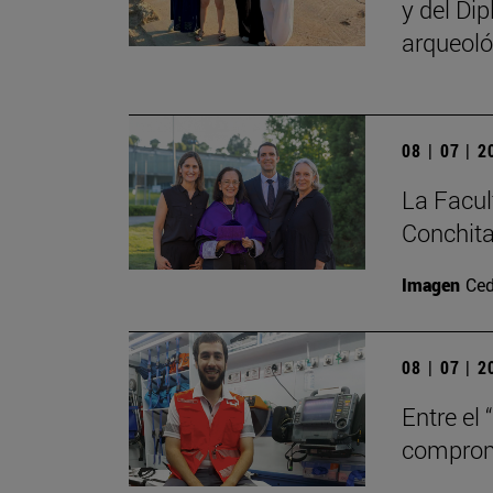
y del Di
arqueoló
08 | 07 | 
La Facul
Conchita
Imagen
Ced
08 | 07 | 
Entre el 
comprom