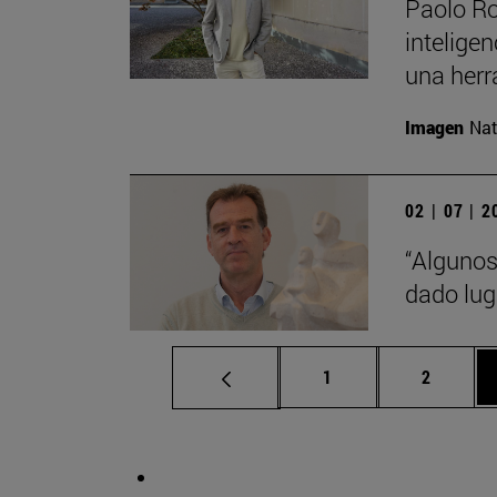
Paolo Ro
inteligen
una herr
Imagen
Nat
02 | 07 | 
“Algunos
dado lug
Página
Página
1
2