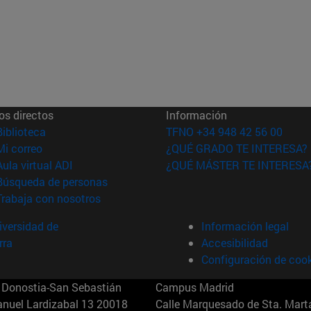
os directos
Información
(abre en nueva ventana)
Biblioteca
TFNO +34 948 42 56 00
(abre en nueva ventana)
Mi correo
¿QUÉ GRADO TE INTERESA?
(abre en nueva ventana)
Aula virtual ADI
¿QUÉ MÁSTER TE INTERESA
(abre en nueva ventana)
Búsqueda de personas
(abre en nueva ventana)
Trabaja con nosotros
versidad de
Información legal
rra
Accesibilidad
Configuración de coo
Donostia-San Sebastián
Campus Madrid
anuel Lardizabal 13 20018
Calle Marquesado de Sta. Marta