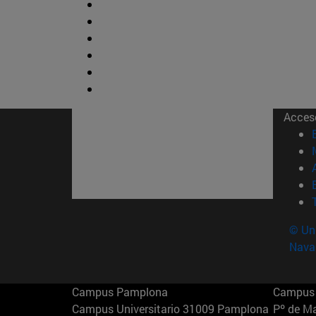
Acces
© Uni
Nava
Campus Pamplona
Campus 
Campus Universitario 31009 Pamplona
Pº de M