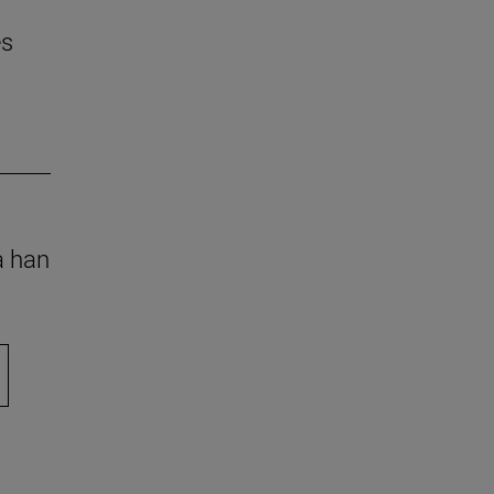
es
a han
ara desplazarse.