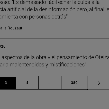
sso: "Es demasiado fácil echar la culpa a la
cia artificial de la desinformación pero, al final, 
amienta con personas detrás"
alia Rouzaut
2026
 aspectos de la obra y el pensamiento de Oteiz
ar a malentendidos y mistificaciones”
Página
Página
Páginas intermedias Use TAB p
Página
3
4
...
389