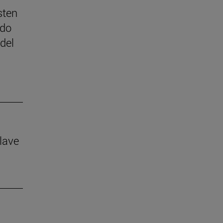
sten
ado
del
lave