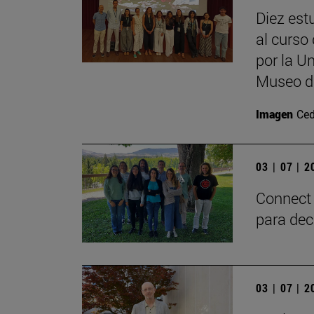
Diez est
al curso 
por la U
Museo d
Imagen
Ced
03 | 07 | 
Connect 
para dec
03 | 07 | 