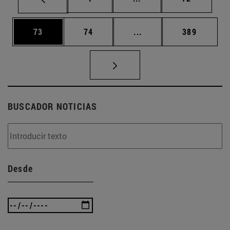
Página
Página
Páginas intermedias U
Página
73
74
...
389
BUSCADOR NOTICIAS
Desde