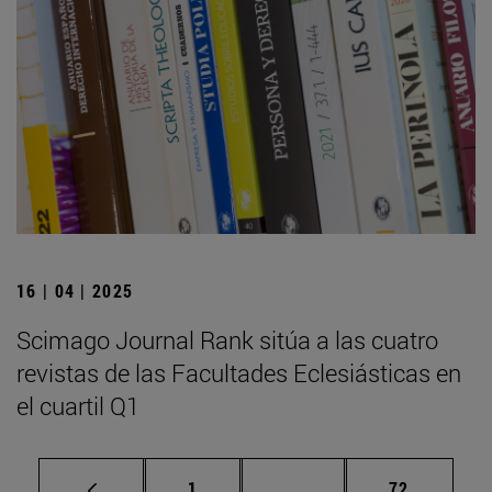
16 | 04 | 2025
Scimago Journal Rank sitúa a las cuatro
revistas de las Facultades Eclesiásticas en
el cuartil Q1
Página
Páginas intermedias Us
Página
1
...
72