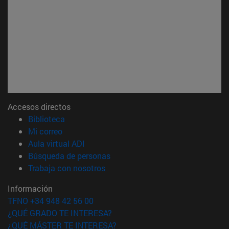
Accesos directos
(abre en nueva ventana)
Biblioteca
(abre en nueva ventana)
Mi correo
(abre en nueva ventana)
Aula virtual ADI
(abre en nueva ventana)
Búsqueda de personas
(abre en nueva ventana)
Trabaja con nosotros
Información
TFNO +34 948 42 56 00
¿QUÉ GRADO TE INTERESA?
¿QUÉ MÁSTER TE INTERESA?