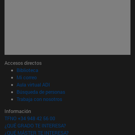
Accesos directos
(abre en nueva ventana)
Biblioteca
(abre en nueva ventana)
Mi correo
(abre en nueva ventana)
Aula virtual ADI
(abre en nueva ventana)
Búsqueda de personas
(abre en nueva ventana)
Trabaja con nosotros
Información
TFNO +34 948 42 56 00
¿QUÉ GRADO TE INTERESA?
¿QUÉ MÁSTER TE INTERESA?