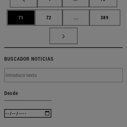
Página
Página
Páginas intermedias U
Página
71
72
...
389
BUSCADOR NOTICIAS
Desde