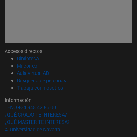
Accesos directos
(abre en nueva ventana)
Biblioteca
(abre en nueva ventana)
Mi correo
(abre en nueva ventana)
Aula virtual ADI
(abre en nueva ventana)
Búsqueda de personas
(abre en nueva ventana)
Trabaja con nosotros
Información
TFNO +34 948 42 56 00
¿QUÉ GRADO TE INTERESA?
¿QUÉ MÁSTER TE INTERESA?
© Universidad de Navarra