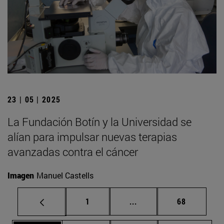
23 | 05 | 2025
La Fundación Botín y la Universidad se
alían para impulsar nuevas terapias
avanzadas contra el cáncer
Imagen
Manuel Castells
Página
Páginas intermedias Us
Página
1
...
68