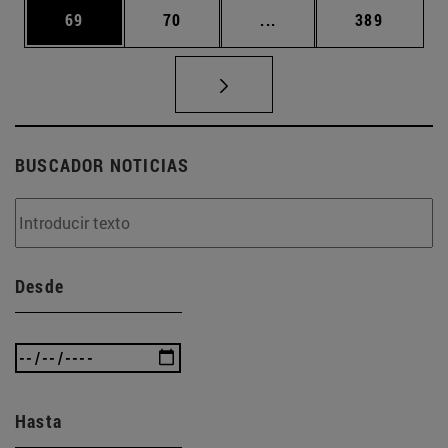
Página
Página
Páginas intermedias U
Página
69
70
...
389
BUSCADOR NOTICIAS
Desde
Hasta