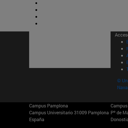
Acces
© Uni
Nava
Campus Pamplona
Campus 
Campus Universitario 31009 Pamplona
Pº de M
España
Donosti