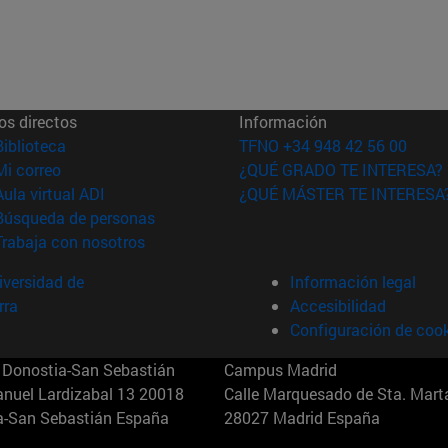
os directos
Información
(abre en nueva ventana)
Biblioteca
TFNO +34 948 42 56 00
(abre en nueva ventana)
Mi correo
¿QUÉ GRADO TE INTERESA?
(abre en nueva ventana)
Aula virtual ADI
¿QUÉ MÁSTER TE INTERESA
(abre en nueva ventana)
Búsqueda de personas
(abre en nueva ventana)
Trabaja con nosotros
versidad de
Información legal
rra
Accesibilidad
Configuración de coo
Donostia-San Sebastián
Campus Madrid
anuel Lardizabal 13 20018
Calle Marquesado de Sta. Marta
a-San Sebastián España
28027 Madrid España