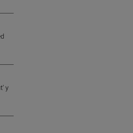
ed
t’ y