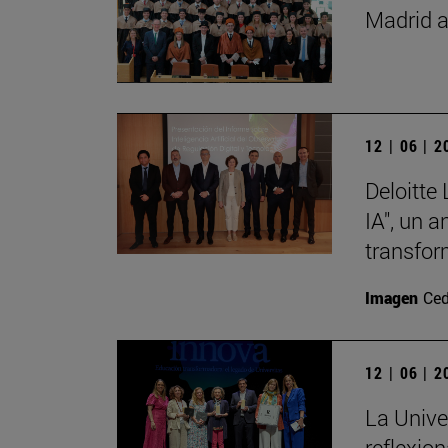
Madrid a
12 | 06 | 
Deloitte
IA", un 
transfor
Imagen
Ced
12 | 06 | 
La Unive
reflexio