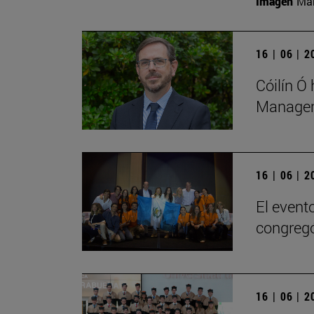
Imagen
Man
16 | 06 | 
Cóilín Ó
Managem
16 | 06 | 
El evento
congregó
16 | 06 | 