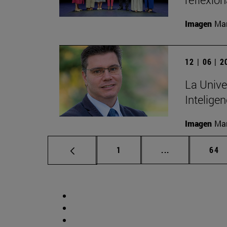
Imagen
Man
12 | 06 | 
La Unive
Inteligen
Imagen
Man
Página
Páginas interm
Pág
1
...
64