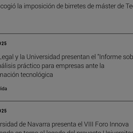
cogió la imposición de birretes de máster de T
2025
 Legal y la Universidad presentan el "Informe so
análisis práctico para empresas ante la
mación tecnológica
ida
2025
rsidad de Navarra presenta el VIII Foro Innova
nando en torno al legado del proyecto Universita