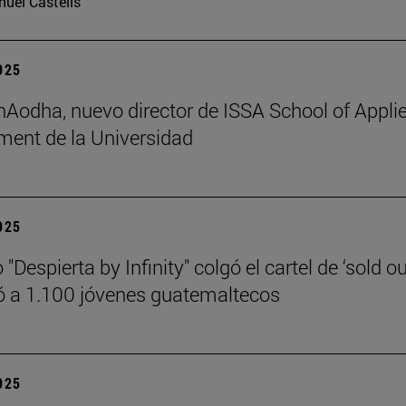
uel Castells
2025
 hAodha, nuevo director de ISSA School of Appli
ent de la Universidad
2025
 "Despierta by Infinity" colgó el cartel de ‘sold ou
 a 1.100 jóvenes guatemaltecos
2025