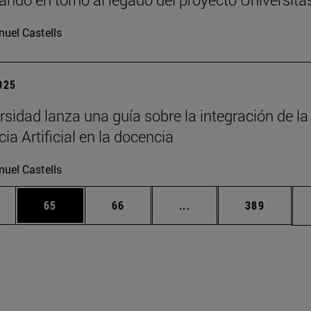
uel Castells
2025
rsidad lanza una guía sobre la integración de la
cia Artificial en la docencia
uel Castells
edias Use TAB para desplazarse.
ina
Página
Página
Páginas intermedias Us
Página
65
66
...
389