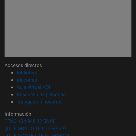
Accesos directos
(abre en nueva ventana)
Biblioteca
(abre en nueva ventana)
Mi correo
(abre en nueva ventana)
Aula virtual ADI
(abre en nueva ventana)
Búsqueda de personas
(abre en nueva ventana)
Trabaja con nosotros
Información
TFNO +34 948 42 56 00
¿QUÉ GRADO TE INTERESA?
¿QUÉ MÁSTER TE INTERESA?