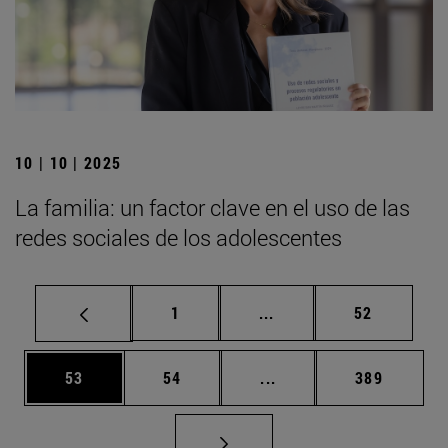
10 | 10 | 2025
La familia: un factor clave en el uso de las
redes sociales de los adolescentes
Página
Páginas intermedias Us
Página
1
...
52
Página
Página
Páginas intermedias U
Página
53
54
...
389