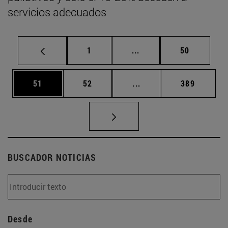
servicios adecuados
Página
Páginas intermedias Us
Página
1
...
50
Página
Página
Páginas intermedias U
Página
51
52
...
389
BUSCADOR NOTICIAS
Desde