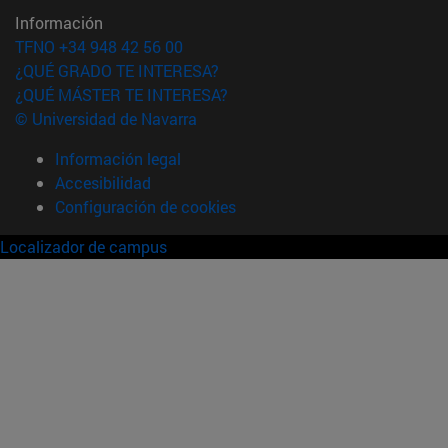
Información
TFNO +34 948 42 56 00
¿QUÉ GRADO TE INTERESA?
¿QUÉ MÁSTER TE INTERESA?
© Universidad de Navarra
Información legal
Accesibilidad
Configuración de cookies
Localizador de campus