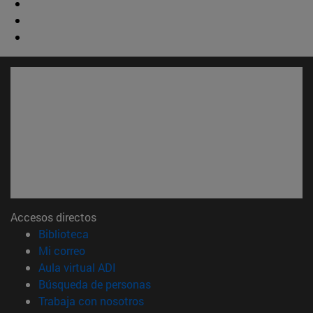
Accesos directos
(abre en nueva ventana)
Biblioteca
(abre en nueva ventana)
Mi correo
(abre en nueva ventana)
Aula virtual ADI
(abre en nueva ventana)
Búsqueda de personas
(abre en nueva ventana)
Trabaja con nosotros