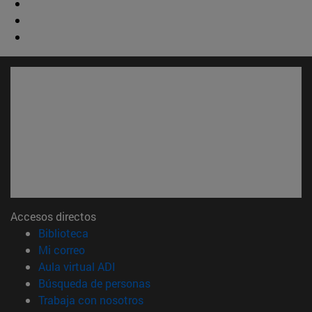
Accesos directos
(abre en nueva ventana)
Biblioteca
(abre en nueva ventana)
Mi correo
(abre en nueva ventana)
Aula virtual ADI
(abre en nueva ventana)
Búsqueda de personas
(abre en nueva ventana)
Trabaja con nosotros