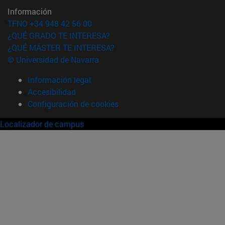
Información
TFNO +34 948 42 56 00
¿QUÉ GRADO TE INTERESA?
¿QUÉ MÁSTER TE INTERESA?
© Universidad de Navarra
Información legal
Accesibilidad
Configuración de cookies
Localizador de campus