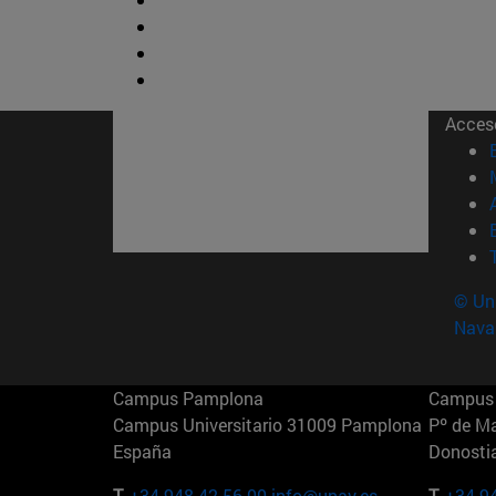
Acces
© Uni
Nava
Campus Pamplona
Campus 
Campus Universitario 31009 Pamplona
Pº de M
España
Donosti
T.
+34 948 42 56 00
info@unav.es
T.
+34 9