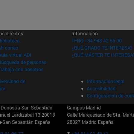
os directos
Información
(abre en nueva ventana)
Biblioteca
TFNO +34 948 42 56 00
(abre en nueva ventana)
Mi correo
¿QUÉ GRADO TE INTERESA?
(abre en nueva ventana)
Aula virtual ADI
¿QUÉ MÁSTER TE INTERESA
(abre en nueva ventana)
Búsqueda de personas
(abre en nueva ventana)
Trabaja con nosotros
versidad de
Información legal
rra
Accesibilidad
Configuración de coo
Donostia-San Sebastián
Campus Madrid
anuel Lardizabal 13 20018
Calle Marquesado de Sta. Marta
a-San Sebastián España
28027 Madrid España
43 21 98 77
T.
+34 914 51 43 41