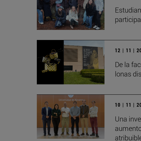
Estudian
particip
12 | 11 | 
De la fa
lonas di
10 | 11 | 
Una inve
aumento 
atribuibl