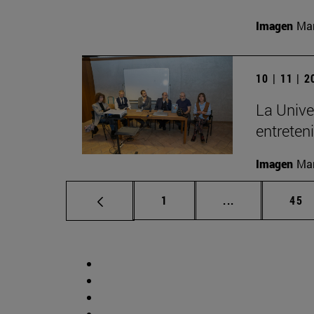
Imagen
Man
10 | 11 | 
La Unive
entreten
Imagen
Man
Página
Páginas interm
Pág
1
...
45