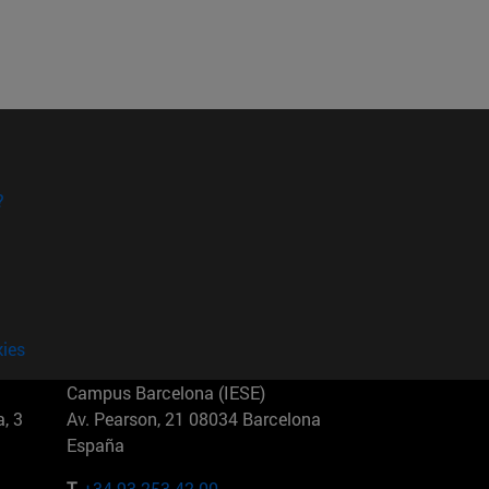
?
kies
Campus Barcelona (IESE)
, 3
Av. Pearson, 21 08034 Barcelona
España
T.
+34 93 253 42 00