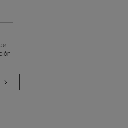
 de
ción
e TAB para desplazarse.