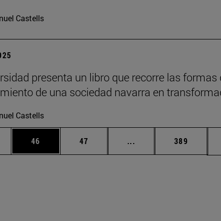
uel Castells
2025
rsidad presenta un libro que recorre las formas
imiento de una sociedad navarra en transforma
uel Castells
edias Use TAB para desplazarse.
ina
Página
Página
Páginas intermedias Us
Página
46
47
...
389