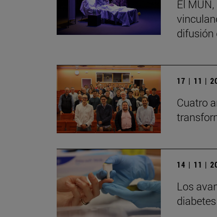
El MUN, 
vinculand
difusión
17 | 11 | 
Cuatro a
transfor
14 | 11 | 
Los avan
diabetes 