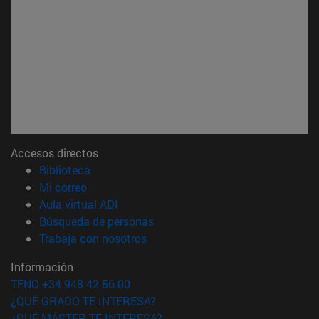
Accesos directos
(abre en nueva ventana)
Biblioteca
(abre en nueva ventana)
Mi correo
(abre en nueva ventana)
Aula virtual ADI
(abre en nueva ventana)
Búsqueda de personas
(abre en nueva ventana)
Trabaja con nosotros
Información
TFNO +34 948 42 56 00
¿QUÉ GRADO TE INTERESA?
¿QUÉ MÁSTER TE INTERESA?